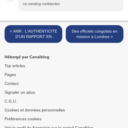
Un meeting confidentiel
< ANR : L'AUTHENTICITE
Des officiels congolais en
D'UN RAPPORT EN
mission à Londres >
QUESTION
Hébergé par Canalblog
Top articles
Pages
Contact
Signaler un abus
C.G.U.
Cookies et données personnelles
Préférences cookies
Voir le profil de Kongolais sur le portail Canalblog