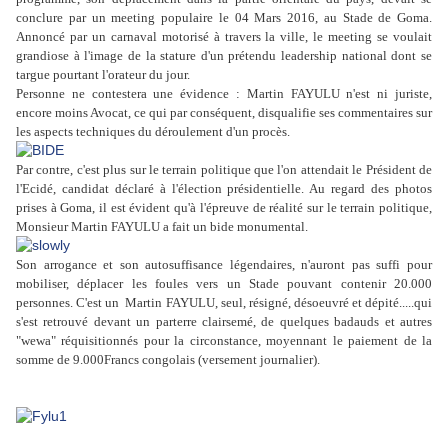
conclure par un meeting populaire le 04 Mars 2016, au Stade de Goma.
Annoncé par un carnaval motorisé à travers la ville, le meeting se voulait
grandiose à l'image de la stature d'un prétendu leadership national dont se
targue pourtant l'orateur du jour.
Personne ne contestera une évidence : Martin FAYULU n'est ni juriste,
encore moins Avocat, ce qui par conséquent, disqualifie ses commentaires sur
les aspects techniques du déroulement d'un procès.
Par contre, c'est plus sur le terrain politique que l'on attendait le Président de
l'Ecidé, candidat déclaré à l'élection présidentielle. Au regard des photos
prises à Goma, il est évident qu'à l'épreuve de réalité sur le terrain politique,
Monsieur Martin FAYULU a fait un bide monumental.
Son arrogance et son autosuffisance légendaires, n'auront pas suffi pour
mobiliser, déplacer les foules vers un Stade pouvant contenir 20.000
personnes. C'est un Martin FAYULU, seul, résigné, désoeuvré et dépité.....
qui
s'est retrouvé
devant un parterre clairsemé, de quelques badauds et autres
"wewa" réquisitionnés pour la circonstance, moyennant le paiement de la
somme de 9.000Francs congolais (versement journalier).